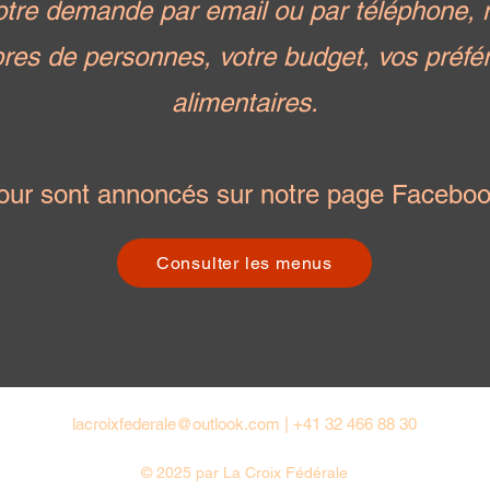
votre demande par email ou par téléphone,
es de personnes, votre budget, vos préfé
alimentaires.
our sont annoncés sur notre page Faceboo
Consulter les menus
lacroixfederale@outlook.com
|
+41
32 466 88 30
© 2025 par La Croix Fédérale