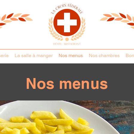
erie
La salle à manger
Nos menus
Nos chambres
Bon
Nos menus